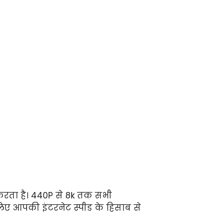
 करता है। 440P से 8k तक सभी
े लिए आपकी इंटरनेट स्पीड के हिसाब से