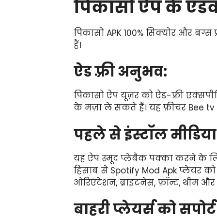
पिकासो ऐप के एडवा
पिकासो APK 100% सिक्योर और बग्स फ्री
हैं।
ऐड फ़्री अनुभव:
पिकासो ऐप यूज़र को ऐड-फ़्री एक्सपीर
के मज़ा ले सकते हैं। यह फ़ीचर Bee t
पहले से इंस्टॉल मीडिया 
यह ऐप स्मूद प्लेबैक पक्का करने के ल
हिसाब से Spotify Mod Apk प्लेयर क
ओरिएंटेशन, ब्राइटनेस, फ़ॉन्ट, थीम औ
बाहरी प्लेयर्स को सपोर्