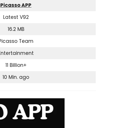
Picasso APP
Latest V92
16.2 MB
Picasso Team
Entertainment
11 Billion+
10 Min. ago