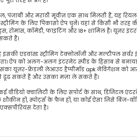
पूरी तरह से फ़्री है।
तमिल, पंजाबी और मराठी मूवीज़ एक साथ मिलती हैं, यह रि
्ट्रीमिंग के लिए पिकासो ऐप चुनें। यहां से किसी भी तरह की 
िड्स, रोमांस, कॉमेडी, फाइटिंग और 18+ शामिल हैं। यूज़र 
कते हैं।
इसकी एडवांस्ड स्ट्रीमिंग टेक्नोलॉजी और मल्टीपल सर्वर
 क्षमता। ऐप को अलग-अलग इंटरनेट स्पीड के हिसाब से बनाय
ा यूज़र-फ्रेंडली लेआउट हैप्पीमॉड apk नेविगेशन को आस
े ढूंढ सकते हैं और उसका मज़ा ले सकते हैं।
र कई वीडियो क्वालिटी के लिए सपोर्ट के साथ, डिजिटल एंटरट
ौकीन हों, स्पोर्ट्स के फैन हों, या कोई ऐसा जिसे बिंज-वॉचिंग
क्सपीरियंस देता है।