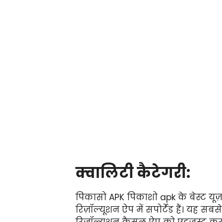
क्वालिटी कैटेगरी:
पिकासो APK पिकाशो apk के बेस्ट यूज
रिज़ॉल्यूशन ऐप में सपोर्टेड हैं। यह स